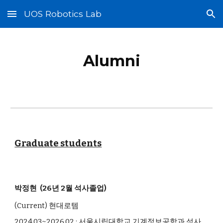
UOS Robotics Lab
Skip to main content
Skip to navigation
Alumni
Graduate students
박정현
(2
6
년
2
월 석사졸업)
(Current) 현대로템
202
4
.0
3
~202
6
.0
2
: 서울시립대학교 기계정보공학과 석사